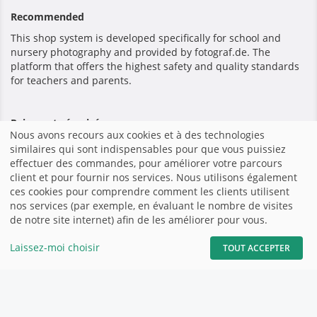
Recommended
This shop system is developed specifically for school and
nursery photography and provided by fotograf.de. The
platform that offers the highest safety and quality standards
for teachers and parents.
Paiement sécurisé
Nous avons recours aux cookies et à des technologies
similaires qui sont indispensables pour que vous puissiez
effectuer des commandes, pour améliorer votre parcours
client et pour fournir nos services. Nous utilisons également
ces cookies pour comprendre comment les clients utilisent
Accueil
|
Mentions légales
|
Conditions générales de vente et
nos services (par exemple, en évaluant le nombre de visites
d’utilisation
|
Site Web - fotograf.de
|
de notre site internet) afin de les améliorer pour vous.
Laissez-moi choisir
TOUT ACCEPTER